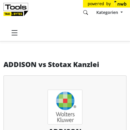
powered by
Kategorien
Startseite
Tools
Wolters Kluwer GmbH
ADDISON
ADDISON
vs
Stotax Kanzlei