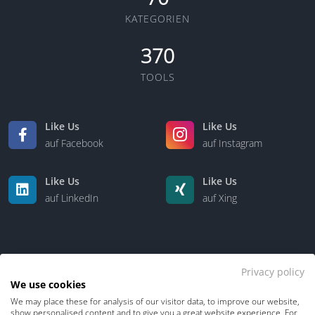
KATEGORIEN
370
TOOLS
Like Us
Like Us
auf Facebook
auf Instagram
Like Us
Like Us
auf LinkedIn
auf Xing
Privacy policy
We use cookies
We may place these for analysis of our visitor data, to improve our website,
Kontakt
Über uns
show personalised content and to give you a great website experience. For