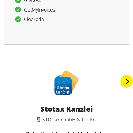
sevDesk
GetMyInvoices
Clockodo
Stotax Kanzlei
STOTaX GmbH & Co. KG