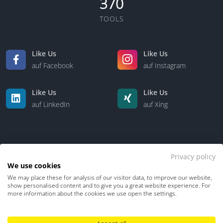
370
TOOLS
Like Us
Like Us
auf Facebook
auf Instagram
Like Us
Like Us
auf LinkedIn
auf Xing
Privacy policy
We use cookies
We may place these for analysis of our visitor data, to improve our website,
Kontakt
Über uns
show personalised content and to give you a great website experience. For
more information about the cookies we use open the settings.
Datenschutz
Impressum
TDM-Vorbehalt