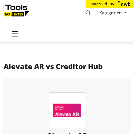
powered by
Kategorien
Startseite
Tools
Serrala Group GmbH
Alevate AR
Alevate AR
vs
Creditor Hub