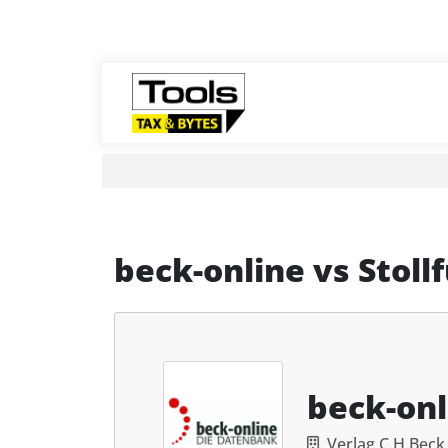
beck-online
vs
Stoll
beck-onl
Verlag C.H.Bec