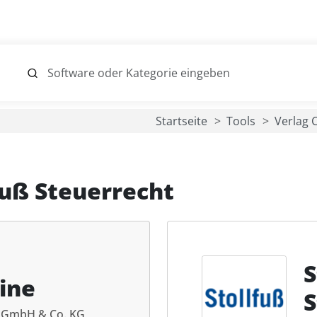
Startseite
Tools
Verlag 
fuß Steuerrecht
S
ine
S
k GmbH & Co. KG