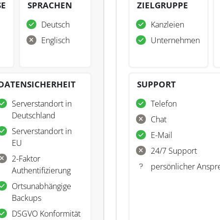
SE
SPRACHEN
ZIELGRUPPE
Deutsch
Kanzleien
Englisch
Unternehmen
DATENSICHERHEIT
SUPPORT
Serverstandort in
Telefon
Deutschland
Chat
Serverstandort in
E-Mail
EU
24/7 Support
2-Faktor
persönlicher Anspr
Authentifizierung
Ortsunabhängige
Backups
DSGVO Konformität