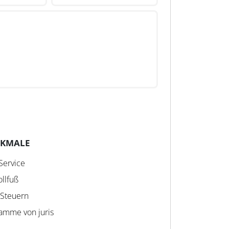
RKMALE
Service
ollfuß
 Steuern
amme von juris