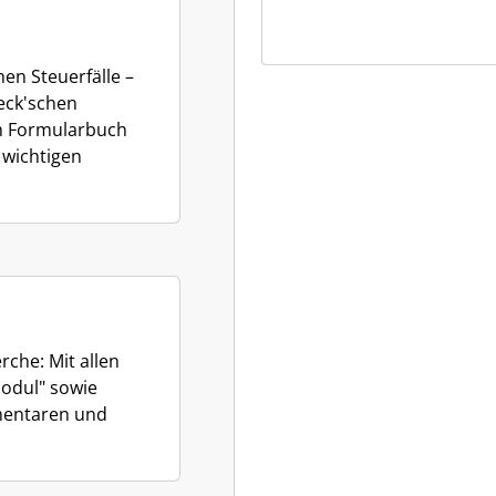
hen Steuerfälle –
eck'schen
m Formularbuch
 wichtigen
rche: Mit allen
odul" sowie
mentaren und