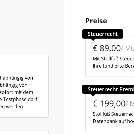
Preise
Steuerrecht
€ 89,00
/ M
Mit Stollfuß Steue
Ihre fundierte Ber
st abhängig vom
bhängig von
Steuerrecht Pre
sofort mit dem
ie Testphase darf
€ 199,00
/ 
en werden.
Stollfuß Steuerre
Datenbank auf hö