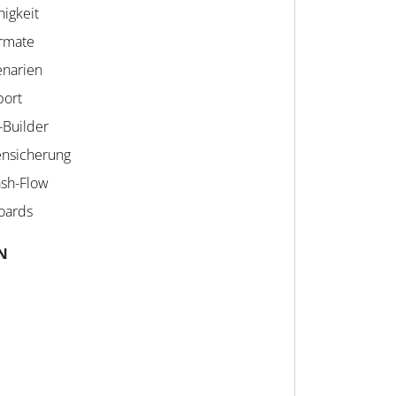
igkeit
ormate
enarien
port
-Builder
ensicherung
sh-Flow
oards
N