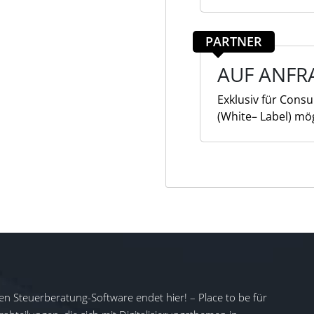
PARTNER
AUF ANFR
Exklusiv für Cons
(White– Label) mö
en Steuerberatung-Software endet hier! – Place to be für