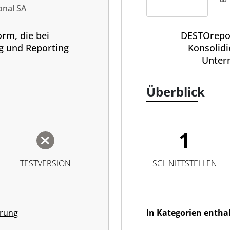
ng
onal SA
orm, die bei
DESTOrepor
g und Reporting
Konsolidi
Unter
Überblick
1
TESTVERSION
SCHNITTSTELLEN
erung
In Kategorien entha