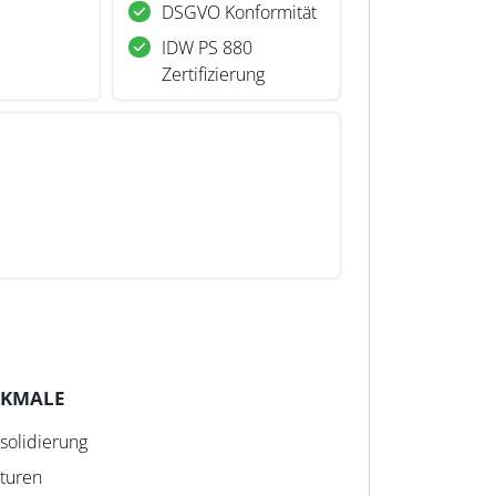
DSGVO Konformität
IDW PS 880
Zertifizierung
RKMALE
solidierung
kturen