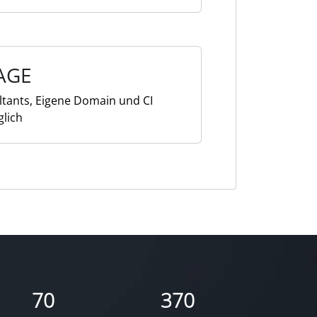
AGE
ultants, Eigene Domain und CI
glich
70
370