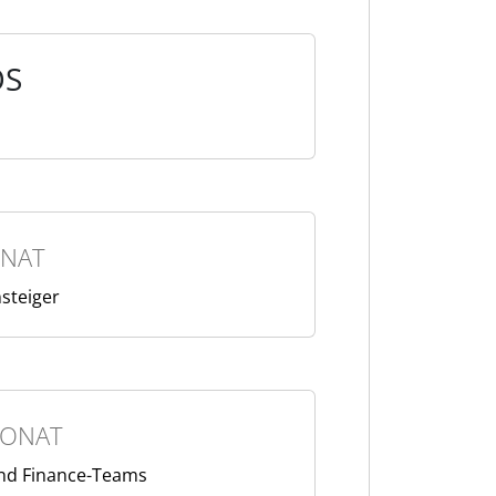
OS
NAT
nsteiger
MONAT
und Finance-Teams