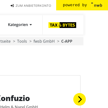
powered by
ZUM ANBIETERKONTO
Kategorien
rtseite
Tools
fwsb GmbH
C-APP
onfuzio
Helm & Nagel GmbH