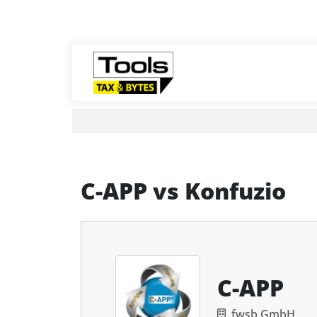
C-APP
vs
Konfuzio
C-APP
fwsb GmbH