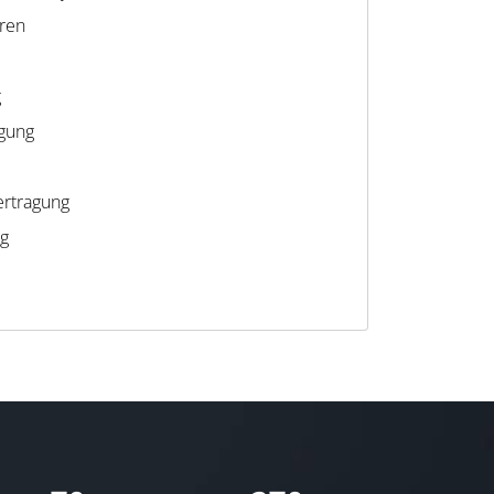
eren
g
gung
ertragung
g