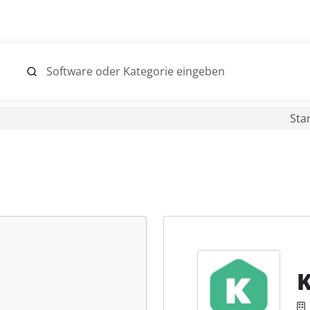
Sta
K