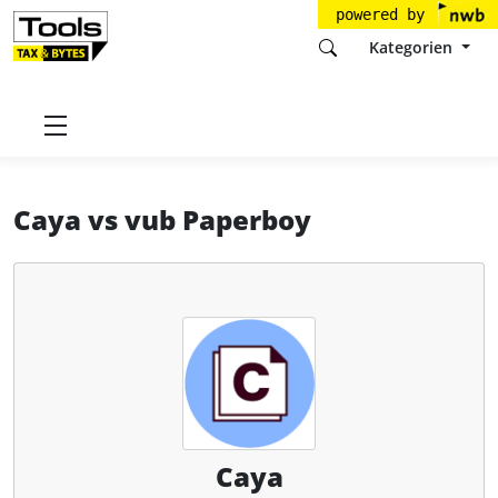
powered by
Kategorien
Startseite
Tools
Caya GmbH
Caya
Caya
vs
vub Paperboy
Caya