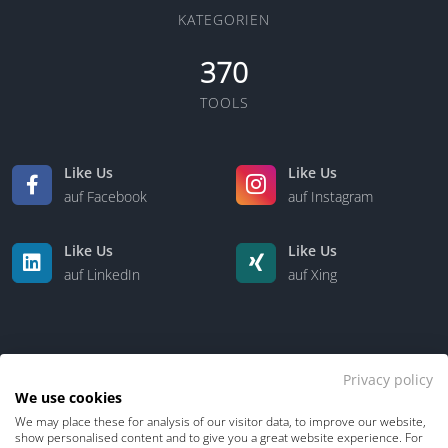
KATEGORIEN
370
TOOLS
Like Us
Like Us
auf Facebook
auf Instagram
Like Us
Like Us
auf LinkedIn
auf Xing
Privacy policy
We use cookies
We may place these for analysis of our visitor data, to improve our website,
Kontakt
Über uns
show personalised content and to give you a great website experience. For