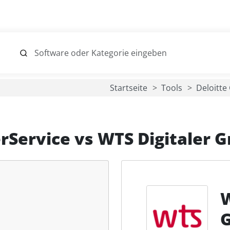
Startseite
Tools
Deloitt
rService
vs
WTS Digitaler G
W