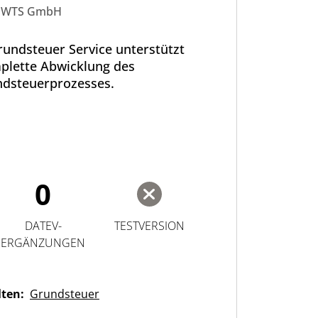
ervice
WTS GmbH
rundsteuer Service unterstützt
plette Abwicklung des
dsteuerprozesses.
0
DATEV-
TESTVERSION
ERGÄNZUNGEN
lten:
Grundsteuer