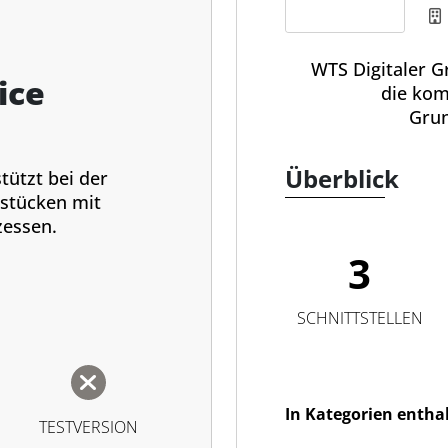
S
WTS Digitaler G
ice
die kom
Grun
Überblick
tützt bei der
stücken mit
zessen.
3
SCHNITTSTELLEN
In Kategorien entha
TESTVERSION