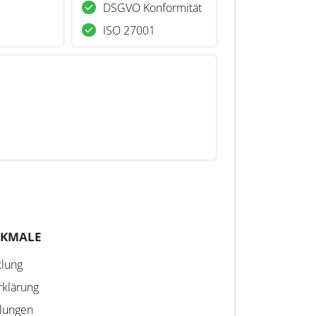
DSGVO Konformität
ISO 27001
RKMALE
klung
klärung
hlungen