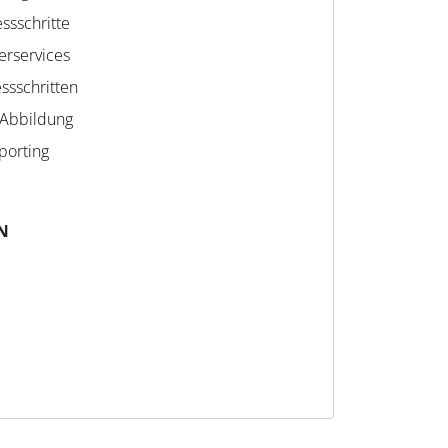
ssschritte
erservices
ssschritten
 Abbildung
porting
N