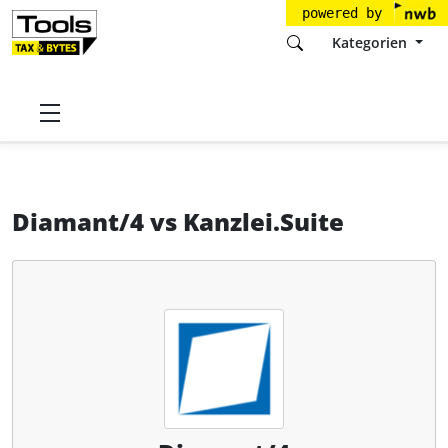
powered by
Kategorien
Startseite
Tools
Diamant Software GmbH
Diamant/4
Diamant/4
vs
Kanzlei.Suite