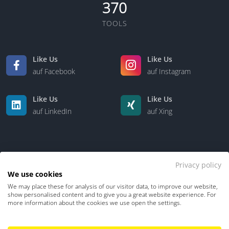
370
TOOLS
Like Us
Like Us
auf Facebook
auf Instagram
Like Us
Like Us
auf LinkedIn
auf Xing
Privacy policy
We use cookies
We may place these for analysis of our visitor data, to improve our website,
Kontakt
Über uns
show personalised content and to give you a great website experience. For
more information about the cookies we use open the settings.