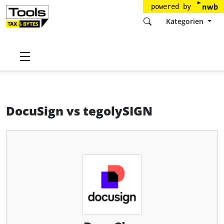
powered by
Kategorien
Startseite
Tools
DocuSign Germany GmbH
DocuSign
DocuSign
vs
tegolySIGN