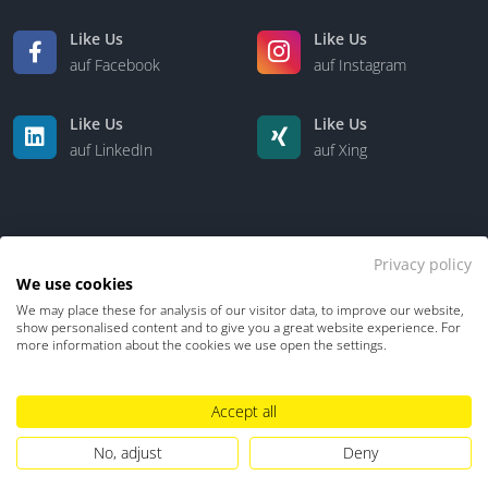
Like Us
Like Us
auf Facebook
auf Instagram
Like Us
Like Us
auf LinkedIn
auf Xing
Privacy policy
We use cookies
We may place these for analysis of our visitor data, to improve our website,
Kontakt
Über uns
show personalised content and to give you a great website experience. For
more information about the cookies we use open the settings.
Datenschutz
Impressum
TDM-Vorbehalt
Accept all
Hinweisgebersystem
Umgang mit KI
No, adjust
Deny