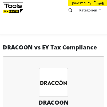
powered by
Kategorien
Startseite
Tools
DRACOON GmbH
DRACOON
DRACOON
vs
EY Tax Compliance
DRACOON