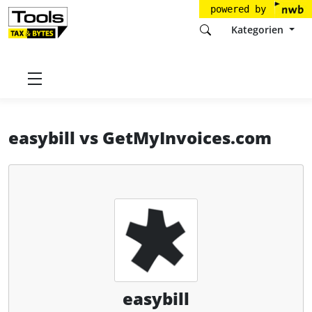
powered by
Kategorien
Startseite
Tools
easybill GmbH
easybill
easybill
vs
GetMyInvoices.com
easybill