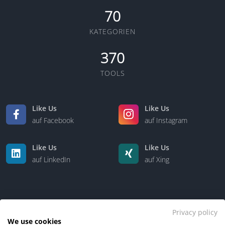
70
KATEGORIEN
370
TOOLS
Like Us
Like Us
auf Facebook
auf Instagram
Like Us
Like Us
auf LinkedIn
auf Xing
Privacy policy
We use cookies