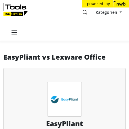
powered by
Kategorien
Startseite
Tools
EasyPliant GmbH
EasyPliant
EasyPliant
vs
Lexware Office
EasyPliant