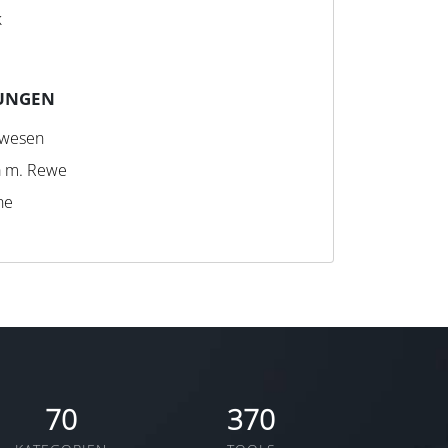
k
UNGEN
swesen
a m. Rewe
ne
70
370