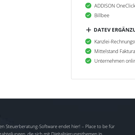
ADDISON OneClic
Billbee
DATEV ERGÄNZ
Kanzlei-Rechnung
Mittelstand Faktur
Unternehmen onli
en Steuerberatung-Software endet hier! – Place to be für
abteilungen, die sich mit Digitalisierungsthemen in