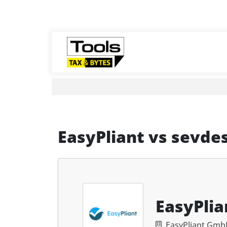
EasyPliant
vs
sevdes
EasyPlia
EasyPliant Gm