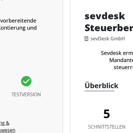
sevdesk
 vorbereitende
Steuerber
Kontierung und
.
sevDesk GmbH
Sevdesk ermö
Mandante
steuer
Überblick
TESTVERSION
5
ng &
SCHNITTSTELLEN
swesen