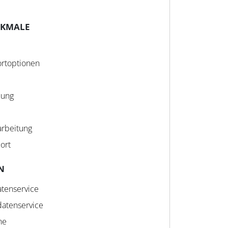
RKMALE
rtoptionen
lung
arbeitung
ort
N
tenservice
atenservice
ne