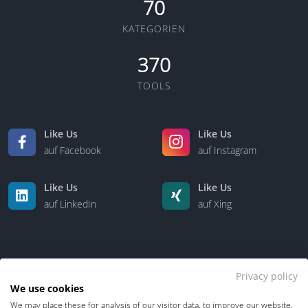
70
KATEGORIEN
370
TOOLS
Like Us
Like Us
auf Facebook
auf Instagram
Like Us
Like Us
auf LinkedIn
auf Xing
Privacy policy
We use cookies
We may place these for analysis of our visitor data, to improve our website,