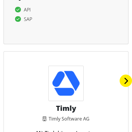
API
SAP
Timly
Timly Software AG