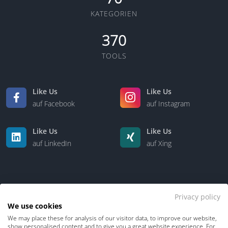
KATEGORIEN
370
TOOLS
Like Us
Like Us
auf Facebook
auf Instagram
Like Us
Like Us
auf LinkedIn
auf Xing
Privacy policy
We use cookies
We may place these for analysis of our visitor data, to improve our website,
Kontakt
Über uns
show personalised content and to give you a great website experience. For