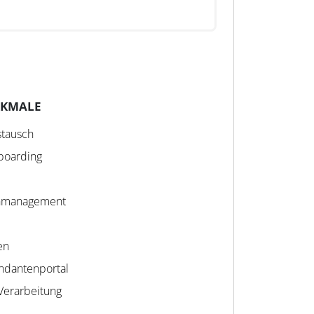
RKMALE
stausch
boarding
enmanagement
en
ndantenportal
erarbeitung