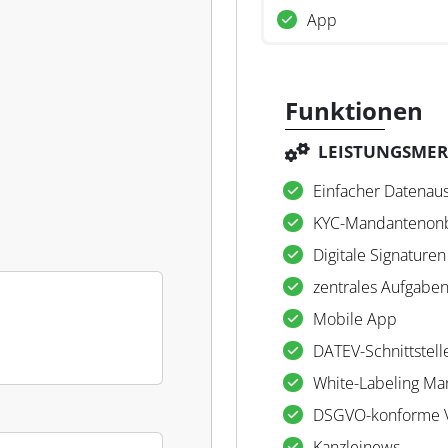
App
Funktionen
LEISTUNGSME
Einfacher Datenau
KYC-Mandantenon
Digitale Signaturen
zentrales Aufgab
Mobile App
DATEV-Schnittstell
White-Labeling Ma
DSGVO-konforme V
Kanzleinews