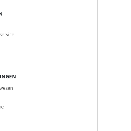
N
service
UNGEN
swesen
ne