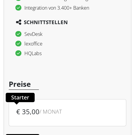
Integration von 3.400+ Banken
SCHNITTSTELLEN
SevDesk
lexoffice
HQLabs
Preise
Starter
€ 35,00
/ MONAT