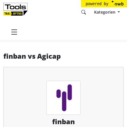
powered by
Kategorien
Startseite
Tools
finban GmbH
finban
finban
vs
Agicap
finban