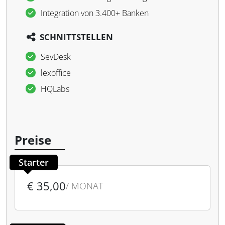
Integration von 3.400+ Banken
SCHNITTSTELLEN
SevDesk
lexoffice
HQLabs
Preise
Starter
€ 35,00
/ MONAT