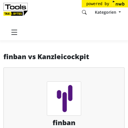
powered by
Kategorien
Startseite
Tools
finban GmbH
finban
finban
vs
Kanzleicockpit
finban