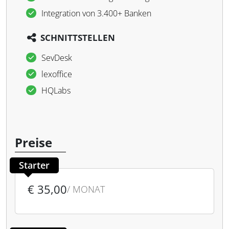
Integration von 3.400+ Banken
SCHNITTSTELLEN
SevDesk
lexoffice
HQLabs
Preise
Starter
€ 35,00
/ MONAT