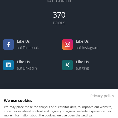
KATEGORIEN
370
TOOLS
Like Us
Like Us
auf Facebook
auf Instagram
Like Us
Like Us
auf LinkedIn
auf Xing
Privacy policy
We use cookies
We may place these for analysis of our visitor data, to improve our website,
Kontakt
Über uns
show personalised content and to give you a great website experience. For
more information about the cookies we use open the settings.