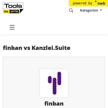
powered by
Kategorien
Startseite
Tools
finban GmbH
finban
finban
vs
Kanzlei.Suite
finban