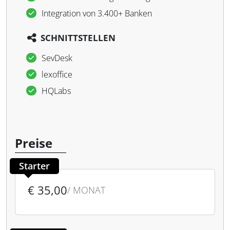
Integration von 3.400+ Banken
SCHNITTSTELLEN
SevDesk
lexoffice
HQLabs
Preise
Starter
€ 35,00
/ MONAT