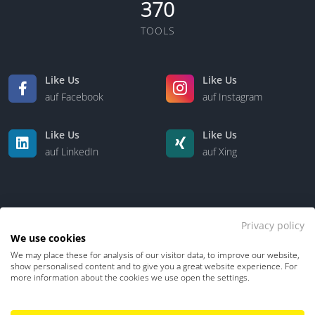
370
TOOLS
Like Us
Like Us
auf Facebook
auf Instagram
Like Us
Like Us
auf LinkedIn
auf Xing
Privacy policy
We use cookies
We may place these for analysis of our visitor data, to improve our website,
Kontakt
Über uns
show personalised content and to give you a great website experience. For
more information about the cookies we use open the settings.