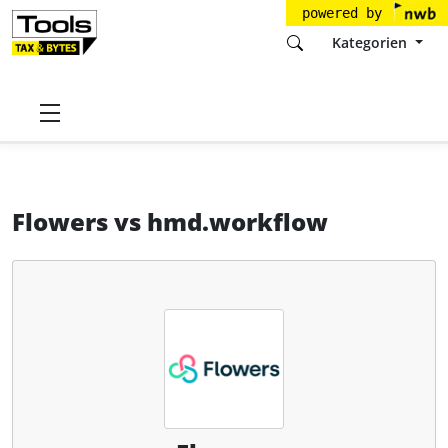
powered by
Kategorien
Startseite
Tools
Flowers Software GmbH
Flowers
Flowers
vs
hmd.workflow