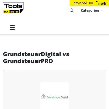
powered by
Kategorien
Startseite
Tools
fino taxtech GmbH
GrundsteuerDigital
GrundsteuerDigital
vs
GrundsteuerPRO