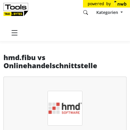
powered by
Kategorien
Startseite
Tools
hmd-software AG
hmd.fibu
hmd.fibu
vs
Onlinehandelschnittstelle