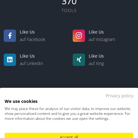
370
TOOLS
Like Us
Like Us
auf Facebook
auf Instagram
Like Us
Like Us
auf LinkedIn
auf Xing
Privacy policy
We use cookies
We may place these for analysis of our visitor data, to improve our website,
Kontakt
Über uns
show personalised content and to give you a great website experience. For
more information about the cookies we use open the settings.
Datenschutz
Impressum
TDM-Vorbehalt
Accept all