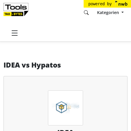
powered by
Kategorien
Startseite
Tools
CaseWare Germany GmbH
IDEA
IDEA
vs
Hypatos