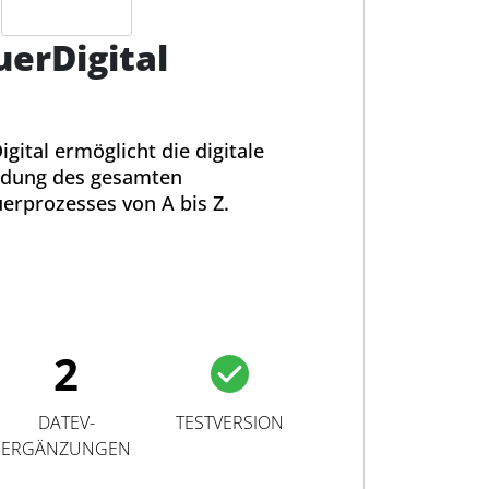
erDigital
H
gital ermöglicht die digitale
ldung des gesamten
erprozesses von A bis Z.
2
DATEV-
TESTVERSION
ERGÄNZUNGEN