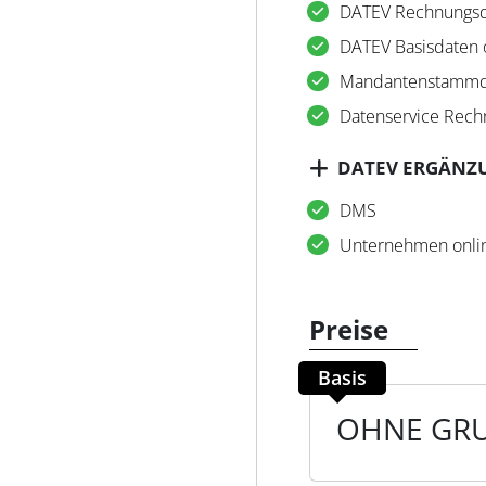
DATEV Rechnungsd
DATEV Basisdaten 
Mandantenstammd
Datenservice Rec
DATEV ERGÄNZ
DMS
Unternehmen onli
Preise
Basis
OHNE GR