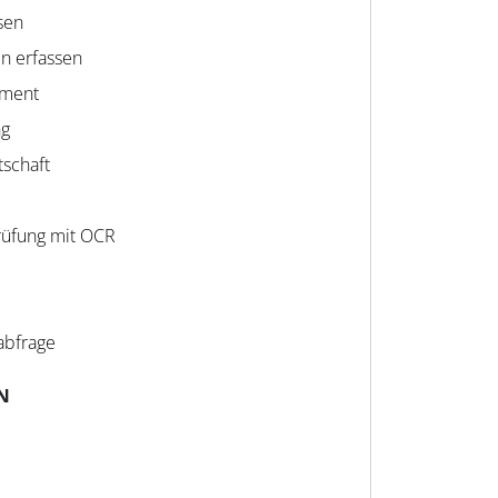
sen
en erfassen
ment
ng
tschaft
üfung mit OCR
abfrage
N