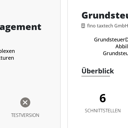
Grundsteu
nagement
fino taxtech Gmb
GrundsteuerDi
Abbi
plexen
Grundsteu
turen
Überblick
6
SCHNITTSTELLEN
TESTVERSION