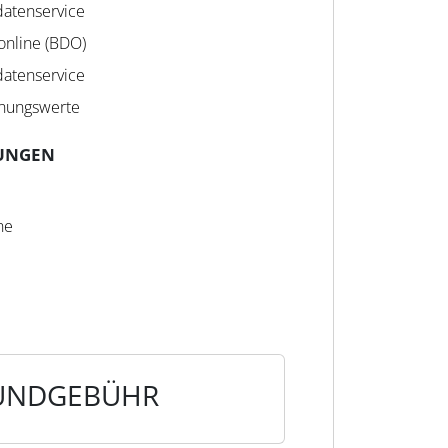
atenservice
online (BDO)
atenservice
hnungswerte
UNGEN
ne
UNDGEBÜHR