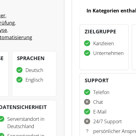
In Kategorien entha
uer
,
rüfung
,
yse
,
ZIELGRUPPE
tomatisierung
Kanzleien
Unternehmen
SE
SPRACHEN
Deutsch
Englisch
SUPPORT
Telefon
Chat
DATENSICHERHEIT
E-Mail
Serverstandort in
24/7 Support
Deutschland
persönlicher Anspr