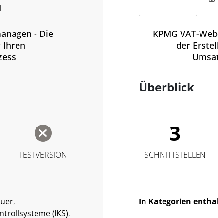
H
anagen - Die
KPMG VAT-Web 
r Ihren
der Erste
zess
Umsat
Überblick
3
TESTVERSION
SCHNITTSTELLEN
euer
,
In Kategorien entha
ntrollsysteme (IKS)
,