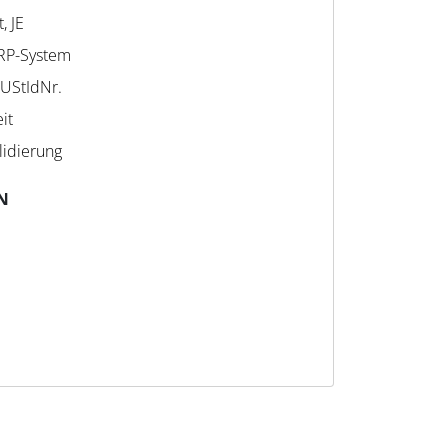
, JE
RP-System
 UStIdNr.
it
lidierung
N