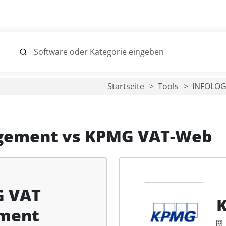
Startseite
Tools
INFOLO
gement
vs
KPMG VAT-Web
G VAT
ment