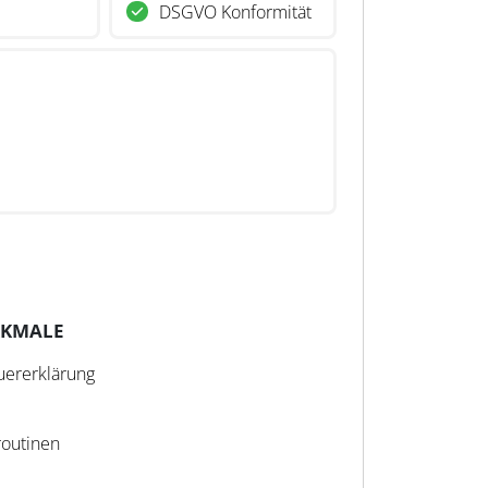
DSGVO Konformität
RKMALE
uererklärung
routinen