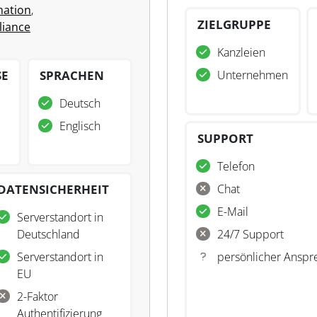
ation
,
ZIELGRUPPE
iance
Kanzleien
SE
SPRACHEN
Unternehmen
Deutsch
Englisch
SUPPORT
Telefon
DATENSICHERHEIT
Chat
E-Mail
Serverstandort in
Deutschland
24/7 Support
Serverstandort in
persönlicher Anspr
EU
2-Faktor
Authentifizierung