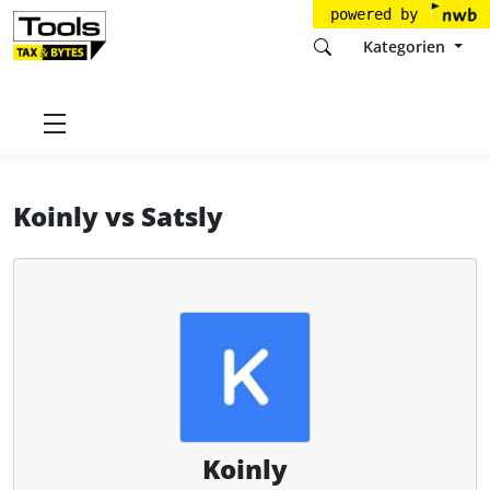
powered by
Kategorien
Startseite
Tools
Koinly Pte. Ltd
Koinly
Koinly
vs
Satsly
Koinly