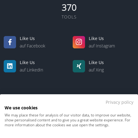
370
TOOLS
Like Us
Like Us
auf Facebook
auf Instagram
Like Us
Like Us
auf LinkedIn
auf Xing
Privacy policy
We use cookies
We may place these for analysis of our visitor data, to improve our website,
Kontakt
Über uns
show personalised content and to give you a great website experience. For
more information about the cookies we use open the settings.