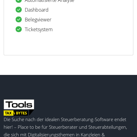
Au­to­ma­ti­sierte Ana­lyse
Da­sh­board
Be­leg­viewer
Ti­cket­sys­tem
Die Suche nach der idealen Steuerberatung-Software endet
hier! – Place to be für Steuerberater und Steuerabteilungen,
die sich mit Digitalisierungsthemen in Kanzleien &