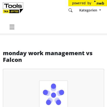
powered by
Kategorien
Startseite
Tools
monday.com Ltd.
monday work management
monday work management
vs
Falcon