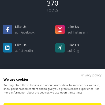
370
TOOLS
Like Us
Like Us
auf Facebook
auf Instagram
Like Us
Like Us
auf LinkedIn
auf Xing
Privacy policy
We use cookies
We may place these for analysis of our visitor data, to improve our website,
Kontakt
Über uns
show personalised content and to give you a great website experience. For
more information about the cookies we use open the settings.