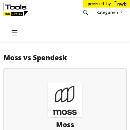
powered by
Kategorien
Startseite
Tools
Nufin GmbH
Moss
Moss
vs
Spendesk
Moss