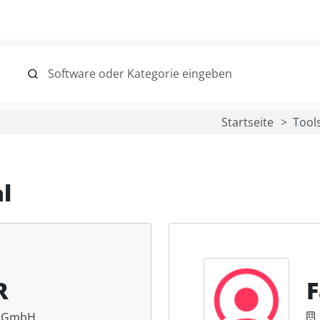
Startseite
Tool
l
R
F
e GmbH