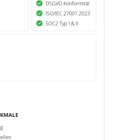
DSGVO Konformität
ISO/IEC 27001:2023
SOC2 Typ I & II
RKMALE
ng
tellen