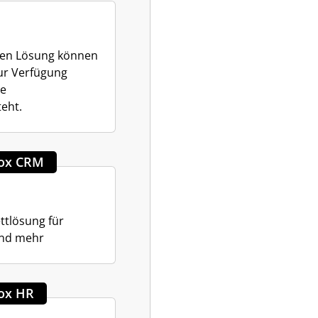
eten Lösung können
zur Verfügung
le
eht.
ox CRM
ttlösung für
und mehr
ox HR