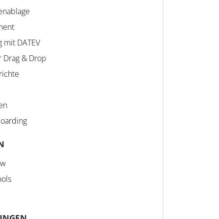
enablage
ment
g mit DATEV
r Drag & Drop
richte
en
oarding
N
ow
ools
UNGEN