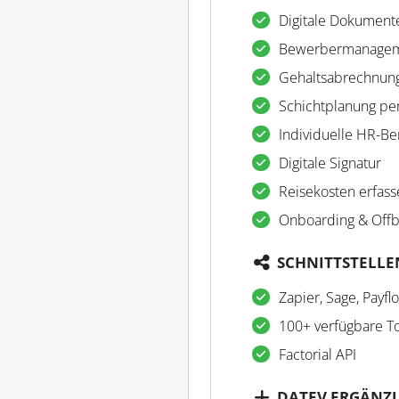
Digitale Dokument
Bewerbermanage
Gehaltsabrechnun
Schichtplanung pe
Individuelle HR-Be
Digitale Signatur
Reisekosten erfass
Onboarding & Offb
SCHNITTSTELLE
Zapier, Sage, Payfl
100+ verfügbare T
Factorial API
DATEV ERGÄNZ