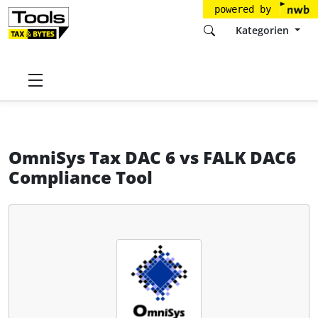
powered by
Kategorien
Startseite
Tools
OmniSys GmbH & Co. KG
OmniSys Tax DAC 6
OmniSys Tax DAC 6
vs
FALK DAC6
Compliance Tool