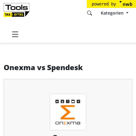
powered by
Kategorien
Startseite
Tools
Onexma Ltd. & Co. KG
Onexma
Onexma
vs
Spendesk