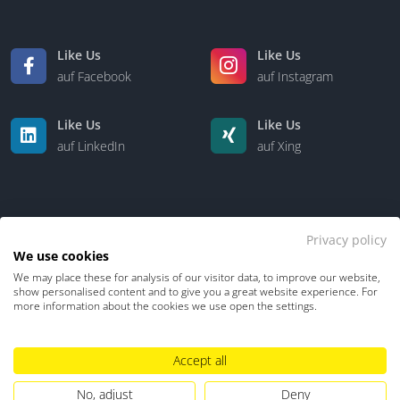
Like Us
Like Us
auf Facebook
auf Instagram
Like Us
Like Us
auf LinkedIn
auf Xing
Privacy policy
We use cookies
We may place these for analysis of our visitor data, to improve our website,
Kontakt
Über uns
show personalised content and to give you a great website experience. For
more information about the cookies we use open the settings.
Datenschutz
Impressum
TDM-Vorbehalt
Accept all
Hinweisgebersystem
Umgang mit KI
No, adjust
Deny