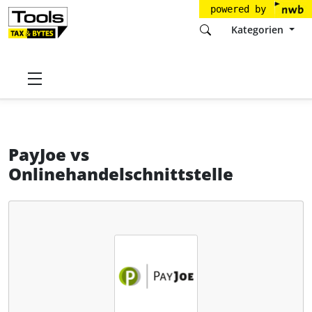
powered by
Kategorien
Startseite
Tools
NetConnections GmbH
PayJoe
PayJoe
vs
Onlinehandelschnittstelle