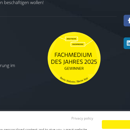
 beschäftigen wollen!
ierung im
Privacy policy
Datenschutz
|
Impressum
|
TDM-Vorbeha
ow personalised content and to give you a great website