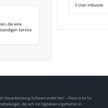
3 User inklusive
en, die eine
lständigen Service
en Steuerberatung-Software endet hier! – Place to be für
abteilungen, die sich mit Digitalisierungsthemen in