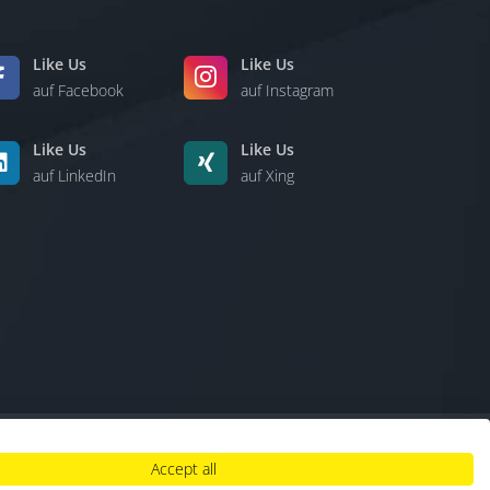
Like Us
Like Us
auf Facebook
auf Instagram
Like Us
Like Us
auf LinkedIn
auf Xing
Accept all
lt
|
Hinweisgebersystem
|
Umgang mit KI