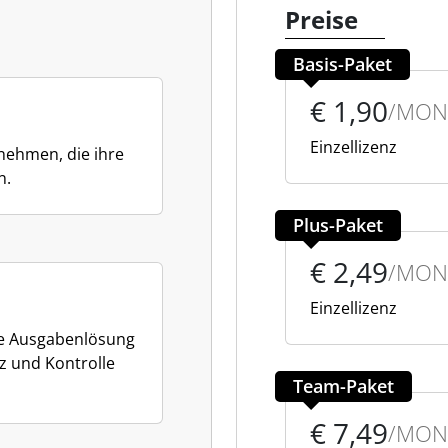
Preise
Basis-Paket
€ 1,90
/MON
Einzellizenz
ehmen, die ihre
n.
Plus-Paket
€ 2,49
/MON
Einzellizenz
che Ausgabenlösung
nz und Kontrolle
Team-Paket
€ 7,49
/MON