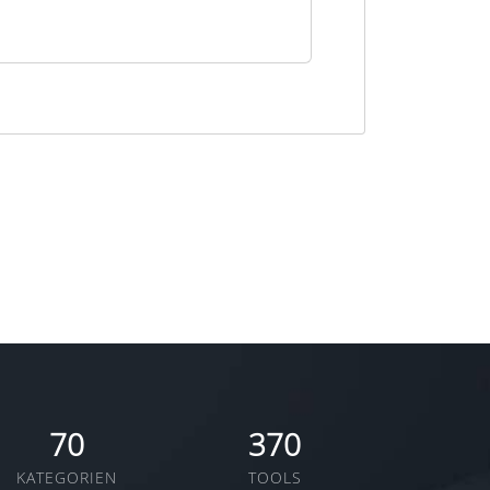
70
370
KATEGORIEN
TOOLS