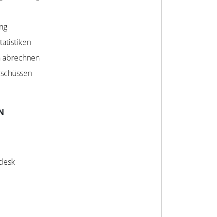
ng
tatistiken
n abrechnen
rschüssen
N
vdesk