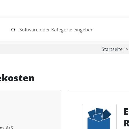
Startseite
ekosten
E
R
es A/S