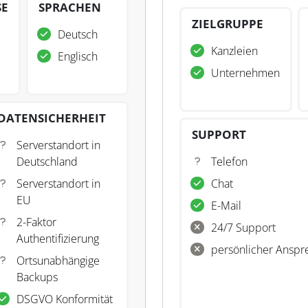
SE
SPRACHEN
ZIELGRUPPE
Deutsch
Kanzleien
Englisch
Unternehmen
DATENSICHERHEIT
SUPPORT
Serverstandort in
Deutschland
Telefon
Serverstandort in
Chat
EU
E-Mail
2-Faktor
24/7 Support
Authentifizierung
persönlicher Anspr
Ortsunabhängige
Backups
DSGVO Konformität