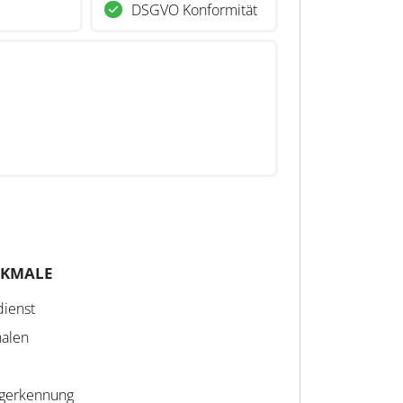
DSGVO Konformität
RKMALE
dienst
halen
egerkennung