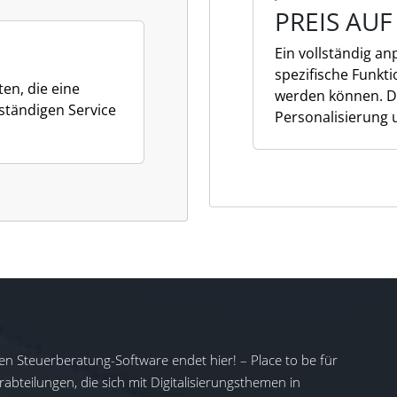
PREIS AU
Ein vollständig a
spezifische Funkt
en, die eine
werden können. Di
lständigen Service
Personalisierung un
en Steuerberatung-Software endet hier! – Place to be für
abteilungen, die sich mit Digitalisierungsthemen in