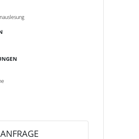
nauslesung
N
UNGEN
ne
F ANFRAGE