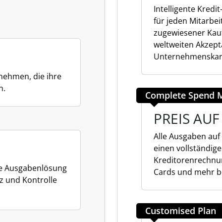
Intelligente Kredi
für jeden Mitarbeit
zugewiesener Kaufl
weltweiten Akzep
Unternehmenskar
ehmen, die ihre
n.
Complete Spend 
PREIS AU
Alle Ausgaben auf
einen vollständige
Kreditorenrechnu
che Ausgabenlösung
Cards und mehr be
nz und Kontrolle
Customised Plan