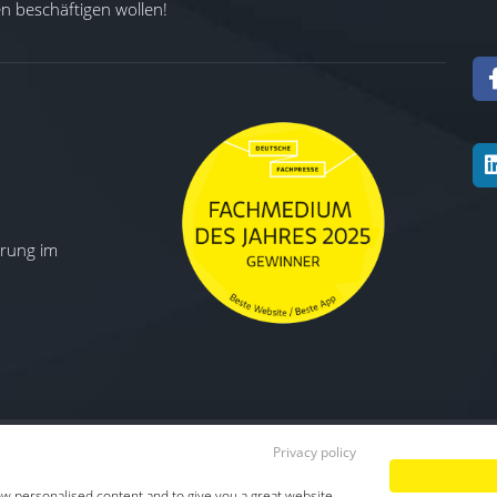
 beschäftigen wollen!
ierung im
Privacy policy
Datenschutz
|
Impressum
|
TDM-Vorbeha
ow personalised content and to give you a great website