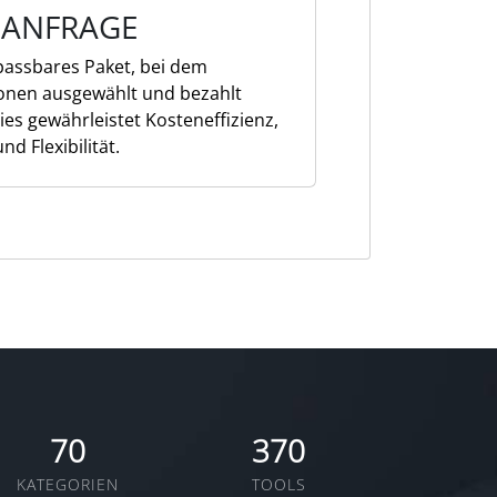
F ANFRAGE
npassbares Paket, bei dem
ionen ausgewählt und bezahlt
es gewährleistet Kosteneffizienz,
d Flexibilität.
70
370
KATEGORIEN
TOOLS