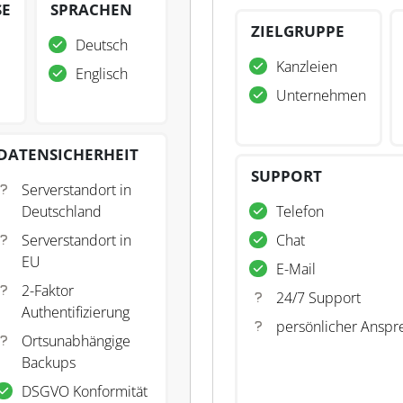
SE
SPRACHEN
ZIELGRUPPE
Deutsch
Kanzleien
Englisch
Unternehmen
DATENSICHERHEIT
SUPPORT
Serverstandort in
Deutschland
Telefon
Serverstandort in
Chat
EU
E-Mail
2-Faktor
24/7 Support
Authentifizierung
persönlicher Anspr
Ortsunabhängige
Backups
DSGVO Konformität