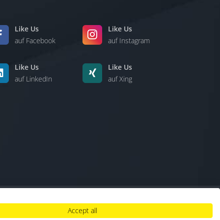
Like Us
Like Us
auf Facebook
auf Instagram
Like Us
Like Us
auf LinkedIn
auf Xing
Accept all
lt
|
Hinweisgebersystem
|
Umgang mit KI