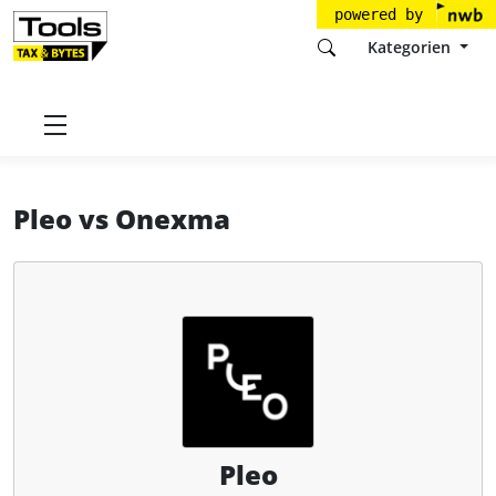
powered by
Kategorien
Startseite
Tools
Pleo Technologies A/S
Pleo
Pleo
vs
Onexma
Pleo