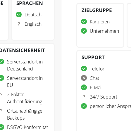
SE
SPRACHEN
ZIELGRUPPE
Deutsch
Kanzleien
Englisch
Unternehmen
DATENSICHERHEIT
SUPPORT
Serverstandort in
Deutschland
Telefon
Serverstandort in
Chat
EU
E-Mail
2-Faktor
24/7 Support
Authentifizierung
persönlicher Anspr
Ortsunabhängige
Backups
DSGVO Konformität