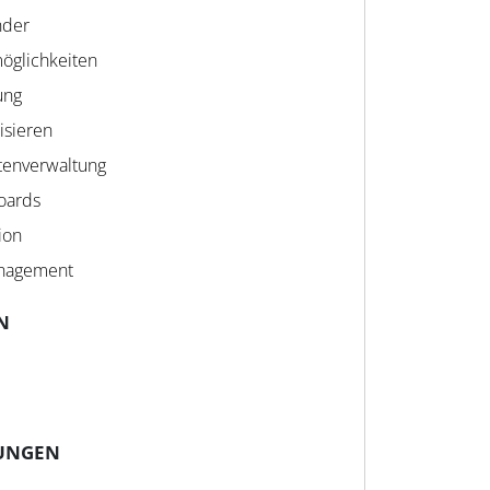
nder
öglichkeiten
ung
isieren
tenverwaltung
oards
ion
anagement
N
UNGEN