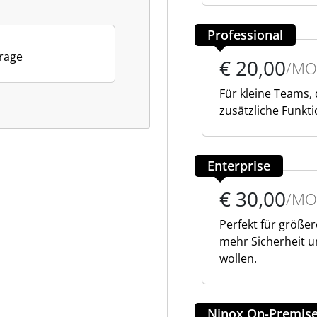
Professional
frage
€ 20,00
/MO
Für kleine Teams, 
zusätzliche Funkt
Enterprise
€ 30,00
/MO
Perfekt für größ
mehr Sicherheit u
wollen.
Ninox On-Premis