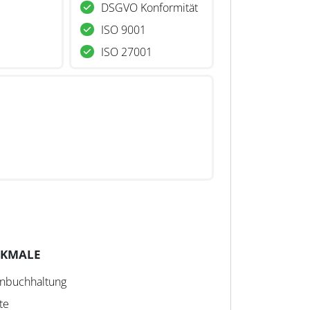
DSGVO Konformität
ISO 9001
ISO 27001
RKMALE
hnbuchhaltung
te