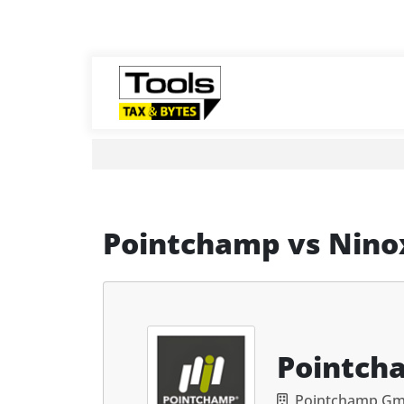
Pointchamp
vs
Nino
Pointch
Pointchamp G