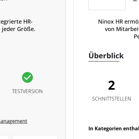
egrierte HR-
Ninox HR ermög
 jeder Größe.
von Mitarbei
P
Überblick
2
TESTVERSION
SCHNITTSTELLEN
management
In Kategorien entha