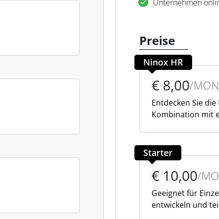
Unternehmen onli
Preise
Ninox HR
€ 8,00
/MON
Entdecken Sie die
Kombination mit e
Starter
€ 10,00
/MO
Geeignet für Einz
entwickeln und te