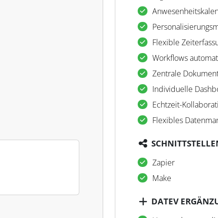
Anwesenheitskale
Personalisierungsm
Flexible Zeiterfass
Workflows automat
Zentrale Dokumen
Individuelle Dashb
Echtzeit-Kollaborat
Flexibles Datenm
SCHNITTSTELLE
Zapier
Make
DATEV ERGÄNZ