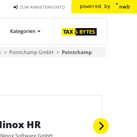
powered by
ZUM ANBIETERKONTO
Kategorien
s
Pointchamp GmbH
Pointchamp
Ninox HR
Ninox Software GmbH