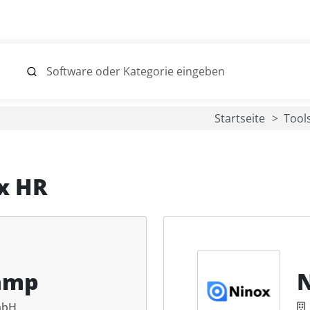
Startseite
Tool
x HR
amp
mbH