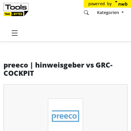
powered by
Kategorien
Startseite
Tools
preeco GmbH
preeco | hinweisgeber
preeco | hinweisgeber
vs
GRC-
COCKPIT