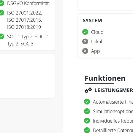
DSGVO Konformität
ISO 27001:2022,
ISO 27017:2015,
SYSTEM
ISO 27018:2019
Cloud
SOC 1 Typ 2, SOC 2
Lokal
Typ 2, SOC 3
App
Funktionen
LEISTUNGSME
Automatisierte Fin
Simulationsoption
Individuelles Repo
Detaillierte Daten