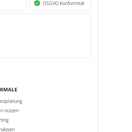
DSGVO Konformität
RKMALE
anzplanung
en nutzen
rting
analysen