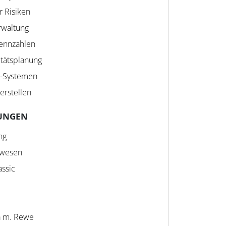
 Risiken
erwaltung
ennzahlen
itätsplanung
P-Systemen
 erstellen
UNGEN
ng
swesen
ssic
a m. Rewe