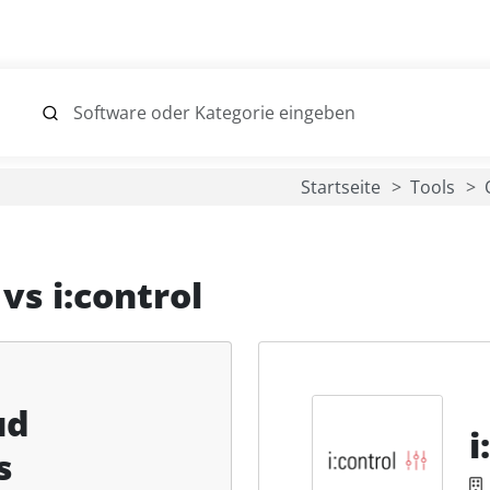
Startseite
Tools
vs
i:control
ud
i
s