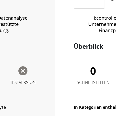
 Datenanalyse,
i:control
gestützte
Unternehmen
ung.
Finanzp
Überblick
0
TESTVERSION
SCHNITTSTELLEN
yse
In Kategorien entha