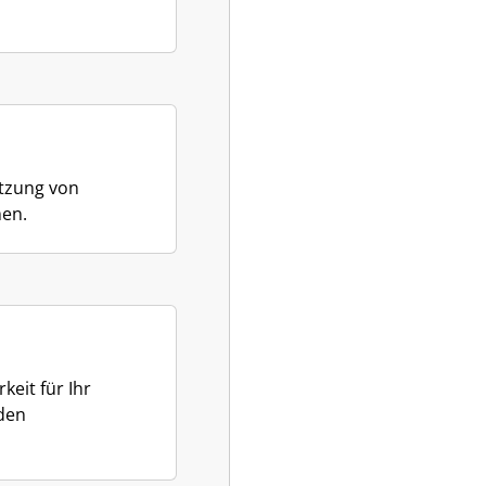
utzung von
en.
keit für Ihr
 den