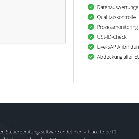
Datenauswertunge
Qualitätskontrolle
Prozessmonitoring
USt-ID-Check
Live-SAP Anbindu
Abdeckung aller E
en Steuerberatung-Software endet hier! – Place to be für