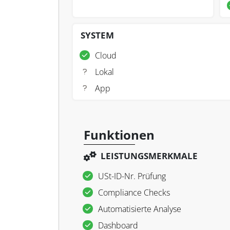
SYSTEM
Cloud
Lokal
App
Funktionen
LEISTUNGSMERKMALE
USt-ID-Nr. Prüfung
Com­pli­ance Checks
Au­to­ma­ti­sierte Ana­lyse
Da­sh­board