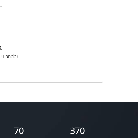
n
ng
U Länder
70
370