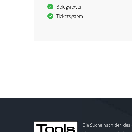
Be­leg­viewer
Ti­cket­sys­tem
Die Suche nach der ideal