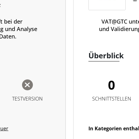
z
t bei der
VAT@GTC unte
g und Analyse
und Validierun
Daten.
Überblick
0
TESTVERSION
SCHNITTSTELLEN
euer
In Kategorien entha