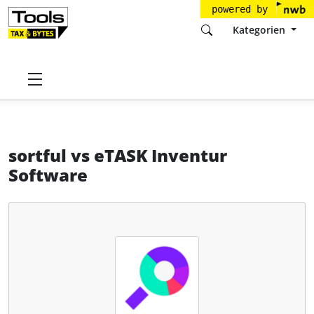
powered by
Kategorien
Startseite
Tools
NBG Cloud Solutions GmbH
sortful
sortful
vs
eTASK Inventur
Software