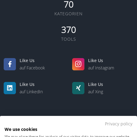
70
KATEGORIEN
370
TOOLS
Like Us
Like Us
auf Facebook
auf Instagram
Like Us
Like Us
auf LinkedIn
auf Xing
Privacy policy
We use cookies
We may place these for analysis of our visitor data, to improve our website,