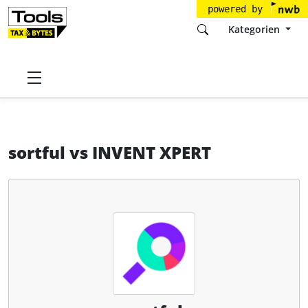
powered by
Kategorien
Startseite
Tools
NBG Cloud Solutions GmbH
sortful
sortful
vs
INVENT XPERT