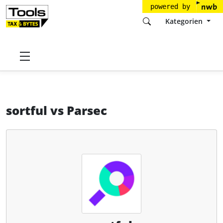
powered by
Kategorien
Startseite
Tools
NBG Cloud Solutions GmbH
sortful
sortful
vs
Parsec