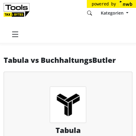
powered by
Kategorien
Startseite
Tools
Tabula GmbH
Tabula
Tabula
vs
BuchhaltungsButler
Tabula