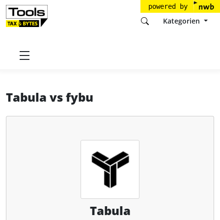
powered by
Kategorien
Startseite
Tools
Tabula GmbH
Tabula
Tabula
vs
fybu
Tabula