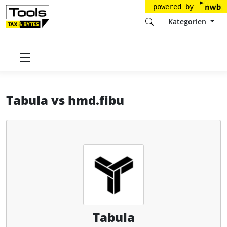
powered by
Kategorien
Startseite
Tools
Tabula GmbH
Tabula
Tabula
vs
hmd.fibu
Tabula